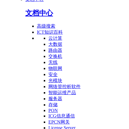
文档中心
高级搜索
ICT知识百科
云计算
大数据
路由器
交换机
无线
物联网
安全
光模块
网络管控析软件
智能运维产品
服务器
存储
PON
ICG信息通信
EPCN网关
License Server