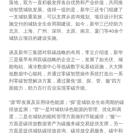
落地，双方一直积极发挥各自优势和产业价值，共同推
动智慧城轨发展。值得一提的是，新华三还专门组建了
一支城轨重装旅，可以支撑从咨询规划、项目设计到实
施交付的城轨全生命周期建设。如今，新华三已经助力
北京、上海、广州、深圳、太原、南京、厦门等40余个
城轨云项目的建设实施。
谈及新华三集团对双碳战略的布局，李立介绍道，新华
三是最早布局双碳战略的企业之一，发展了如光伏、储
能电站、液冷数据中心等低碳数字化基础设施，大大降
低数据中心能耗，并通过零碳智慧操作系统打造出一系
列零碳智慧解决方案，通过聚焦“源、探、管、服”四方
面能力，助力百行百业实现零碳升级。
“源”即发展及应用绿色能源；“探”是城轨全生命周期的碳
排放监测；“管”一是对城轨绿色能源的管理、优化和调
度，二是在城轨的能耗管理方面做到节能减排；“服”一
方面是碳排放数据资产为碳服务碳交易提供支撑，另一
方面是提供城轨碳排放咨询、碳排放交易服务、碳中和