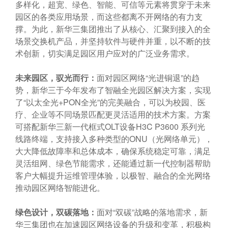
多样化，超宽、绿色、智能、可信等元素将贯穿于未来
园区的各类应用场景，而这些都离不开网络的有力支
撑。为此，新华三集团推出了从核心、汇聚到接入的全
场景交换机产品，并坚持软件与硬件并重，以不断的技
术创新，切实满足园区用户应对的广泛业务需求。
未来园区，驭光而行：
面对园区网络“光进铜退”的趋
势，新华三于今年发布了智融全光园区解决方案，实现
了“以太全光+PON全光”的完美融合，可以为校园、医
疗、企业等不同场景匹配更灵活适用的技术方案。方案
可搭配新华三新一代框式OLT设备H3C P3600 系列光
线路终端，支持接入多种类型的ONU（光网络单元），
大大降低故障率和总体成本，确保系统稳定可靠，满足
灵活组网、绿色节能需求，还能通过新一代控制器帮助
客户大幅提升运维管理体验，以极智、融合的全光网络
推动园区网络智能进化。
绿色设计，双碳落地：
面对“双碳”战略的落地需求，新
华三集团也在加速园区网络设备的升级和变革，积极构