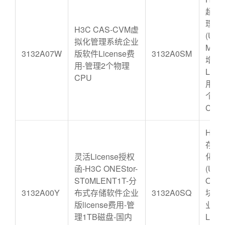
超融
理软
H3C CAS-CVM虚
(UIS
拟化管理系统企业
Mana
3132A07W
版软件License费
3132A0SM
增强
用-管理2个物理
Lice
CPU
用-管
个物
CPU
H3C 
存储
灵活License授权
化软
函-H3C ONEStor-
(UIS
ST0MLENT1T-分
ONES
3132A00Y
布式存储软件企业
3132A0SQ
块存
版license费用-管
业版
理1TB磁盘-国内
Lice