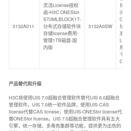
灵活License授权
化软
函-H3C ONEStor-
(UIS
ST0MLBLOCK1T-
ONES
3132A011
分布式存储软件块
3132A0SW
块存
存储license费用-
准版
管理1TB磁盘-国
Lice
内版
用-管
个物
CPU
产品替代和升级
H3C将使用UIS 7.0超融合管理软件替代UIS 6.0超融合
管理软件。UIS 7.0统一软件品牌，使用UIS-CAS
license代替CAS licnese；使用UIS-ONEStor license代
替ONEStor license。UIS 7.0超融合管理软件具有五大
引擎，统一存储、多角色集群等功能，提供更为出色的