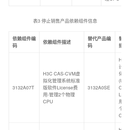
表3 停止销售产品依赖组件信息
依赖组件编
替代产品编
替代
依赖组件描述
码
码
描述
H3C 
计算
H3C CAS-CVM虚
化软
拟化管理系统标准
(UIS
3132A07T
版软件License费
3132A0SE
CAS)
用-管理2个物理
Lice
CPU
用-管
个物
CPU
H3C 