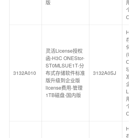
版
用-管
个物
CPU
H3C 
存储
化软
灵活License授权
(UIS
函-H3C ONEStor-
ONES
ST0MLSUE1T-分
块存
3132A010
布式存储软件标准
3132A0SJ
准版
版升级到企业版
企业
license费用-管理
Lice
1TB磁盘-国内版
用-管
个物
CPU
H3C 
存储