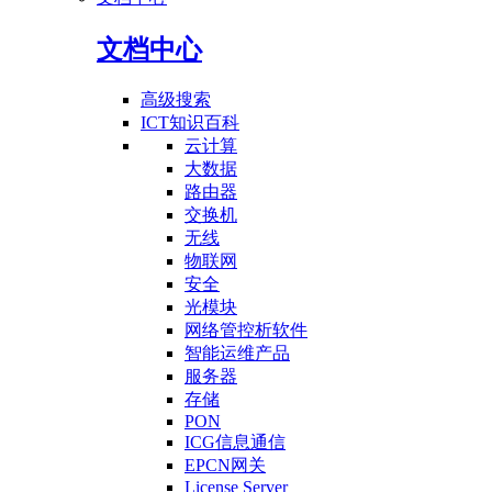
文档中心
高级搜索
ICT知识百科
云计算
大数据
路由器
交换机
无线
物联网
安全
光模块
网络管控析软件
智能运维产品
服务器
存储
PON
ICG信息通信
EPCN网关
License Server