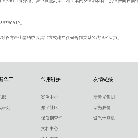
附上公司业务介绍、营业执照副本、相关案例及证明材料（提供合同扫描
6760912。
不对双方产生签约或以其它方式建立任何合作关系的法律约束力。
新华三
常用链接
友情链接
总部
案例中心
新紫光集团
代表处
知了社区
紫光股份
保修期查询
紫光计算机
文档中心