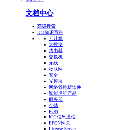
文档中心
高级搜索
ICT知识百科
云计算
大数据
路由器
交换机
无线
物联网
安全
光模块
网络管控析软件
智能运维产品
服务器
存储
PON
ICG信息通信
EPCN网关
License Server