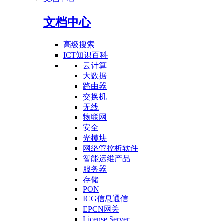
文档中心
高级搜索
ICT知识百科
云计算
大数据
路由器
交换机
无线
物联网
安全
光模块
网络管控析软件
智能运维产品
服务器
存储
PON
ICG信息通信
EPCN网关
License Server