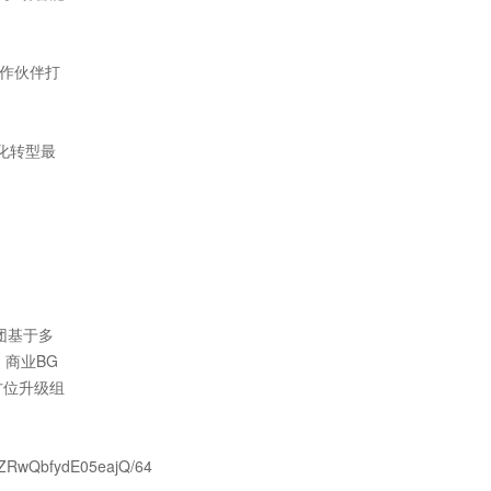
合作伙伴打
化转型最
团基于多
商业BG
方位升级组