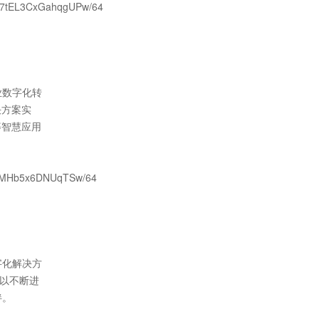
业数字化转
决方案实
等智慧应用
字化解决方
，以不断进
伴。