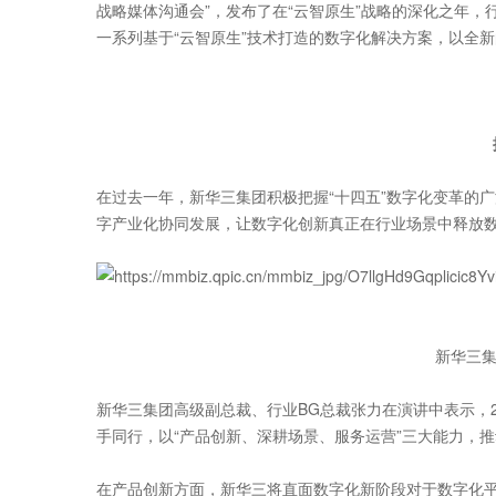
战略媒体沟通会”，发布了在“云智原生”战略的深化之年
一系列基于“云智原生”技术打造的数字化解决方案，以全新
在过去一年，新华三集团积极把握“十四五”数字化变革的广
字产业化协同发展，让数字化创新真正在行业场景中释放
新华三集
新华三集团高级副总裁、行业BG总裁张力在演讲中表示，2
手同行，以“产品创新、深耕场景、服务运营”三大能力，
在产品创新方面，新华三将直面数字化新阶段对于数字化