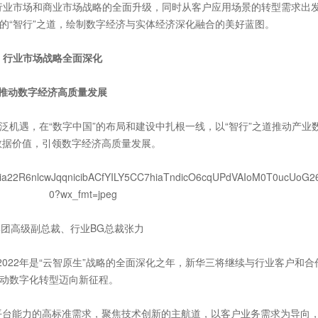
，行业市场和商业市场战略的全面升级，同时从客户应用场景的转型需求出
的“智行”之道，绘制数字经济与实体经济深化融合的美好蓝图。
行业市场战略全面深化
推动数字经济高质量发展
泛机遇，在“数字中国”的布局和建设中扎根一线，以“智行”之道推动产业
数据价值，引领数字经济高质量发展。
团高级副总裁、行业BG总裁张力
022年是“云智原生”战略的全面深化之年，新华三将继续与行业客户和合
推动数字化转型迈向新征程。
平台能力的高标准需求，聚焦技术创新的主航道，以客户业务需求为导向