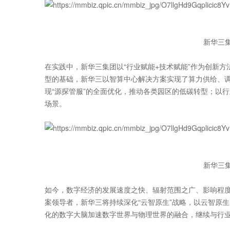
新华三
在实践中，新华三集团以“行业赋能+技术赋能”作为创新方
型的基础，新华三以智算中心解决方案实现了算力供给、调
现“源探管服”的全面优化，推动各类园区的低碳转型；以行
场景。
新华三
如今，数字经济的发展速度之快、辐射范围之广、影响程
案领导者，新华三将持续深化“云智原生”战略，以云智原
化的数字大脑加速数字世界与物理世界的融合，继续与行