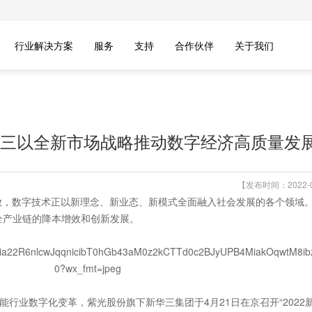
行业解决方案
服务
支持
合作伙伴
关于我们
新华三以全新市场战略推动数字经济高质量发
【发布时间：2022-0
，数字技术正以新理念、新业态、新模式全面融入社会发展的各个领域。
全产业链的降本增效和创新发展。
能行业数字化变革，紫光股份旗下新华三集团于4月21日在京召开“2022