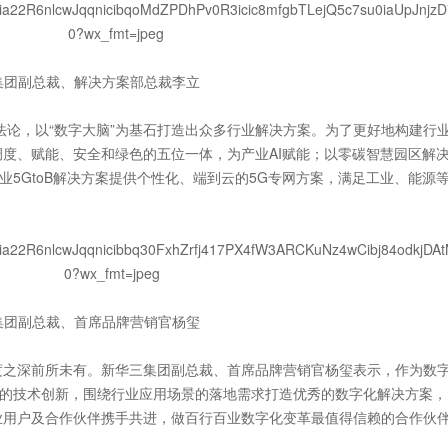
集团副总裁、解决方案部总裁李立
法论，以“数字大脑”为基石打造出众多行业解决方案。为了更好地构建行
度、赋能、安全和绿色的五位一体，为产业AI赋能；以零碳智慧园区解
业5GtoB解决方案提供个性化、端到云的5G专网方案，满足工业、能源
集团副总裁、首席品牌营销官杨玺
度之深前所未有。新华三集团副总裁、首席品牌营销官杨玺表示，作为数
生的技术创新，围绕行业应用场景的落地需求打造优秀的数字化解决方案
业用户及合作伙伴携手共进，做百行百业数字化变革最值得信赖的合作伙