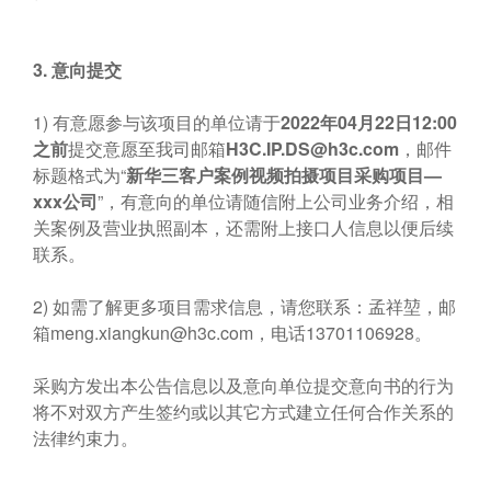
3.
意向提交
1) 有意愿参与该项目的单位请于
2022年04月22日12:00
之前
提交意愿至我司邮箱
H3C.IP.DS@h3c.com
，邮件
标题格式为“
新华三客户案例视频拍摄项目采购项目—
xxx公司
”，有意向的单位请随信附上公司业务介绍，相
关案例及营业执照副本，还需附上接口人信息以便后续
联系。
2) 如需了解更多项目需求信息，请您联系：孟祥堃，邮
箱
meng.xiangkun@h3c.com
，电话13701106928。
采购方发出本公告信息以及意向单位提交意向书的行为
将不对双方产生签约或以其它方式建立任何合作关系的
法律约束力。