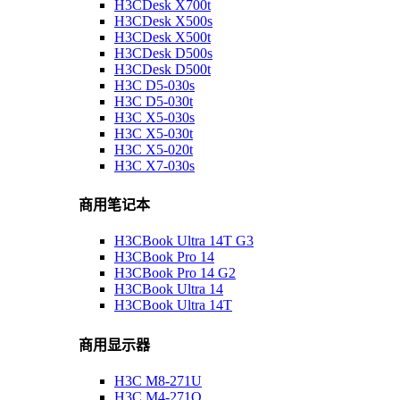
H3CDesk X700t
H3CDesk X500s
H3CDesk X500t
H3CDesk D500s
H3CDesk D500t
H3C D5-030s
H3C D5-030t
H3C X5-030s
H3C X5-030t
H3C X5-020t
H3C X7-030s
商用笔记本
H3CBook Ultra 14T G3
H3CBook Pro 14
H3CBook Pro 14 G2
H3CBook Ultra 14
H3CBook Ultra 14T
商用显示器
H3C M8-271U
H3C M4-271Q