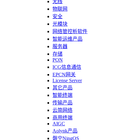
无线
物联网
安全
光模块
网络管控析软件
智能运维产品
服务器
存储
PON
ICG信息通信
EPCN网关
License Server
其它产品
智能终端
传输产品
云简网络
商用终端
AIGC
Aolynk产品
磐宁NingOS