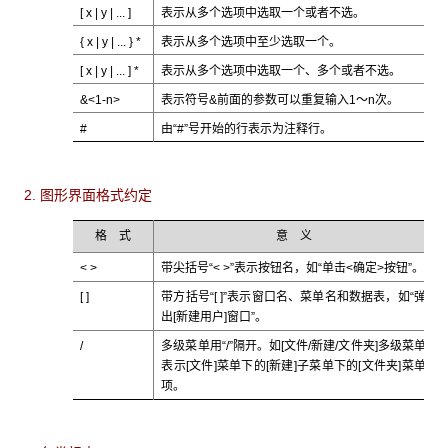
[ x | y | ... ]
表示从多个选项中选取一个或者不选。
{ x | y | ... } *
表示从多个选项中至少选取一个。
[ x | y | ... ] *
表示从多个选项中选取一个、多个或者不选。
&<1-n>
表示符号&前面的参数可以重复输入1～n次。
#
由“#”号开始的行表示为注释行。
2. 图形界面格式约定
格 式
意 义
< >
带尖括号“< >”表示按钮名，如“单击<确定>按钮”。
[ ]
带方括号“[ ]”表示窗口名、菜单名和数据表，如“弹
出[新建用户]窗口”。
/
多级菜单用“/”隔开。如[文件/新建/文件夹]多级菜单
表示[文件]菜单下的[新建]子菜单下的[文件夹]菜单
项。