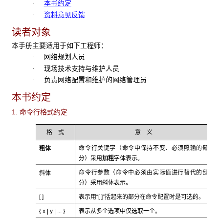
本书约定
·
资料意见反馈
·
读者对象
本手册主要适用于如下工程师：
网络规划人员
·
现场技术支持与维护人员
·
负责网络配置和维护的网络管理员
·
本书约定
1. 命令行格式约定
格 式
意 义
粗体
命令行关键字（命令中保持不变、必须照输的部
加粗
分）采用
字体表示。
斜体
命令行参数（命令中必须由实际值进行替代的部
斜体
分）采用
表示。
[ ]
表示用“[ ]”括起来的部分在命令配置时是可选的。
{ x | y | ... }
表示从多个选项中仅选取一个。