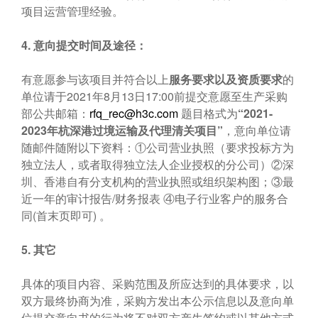
项目运营管理经验。
4.
意向提交时间及途径：
有意愿参与该项目并符合以上
服务要求以及资质要求
的
单位请于2021年8月13日17:00前提交意愿至生产采购
部公共邮箱：
rfq_rec@h3c.com
题目格式为
“
2021-
2023
年杭深港过境运输及代理清关项目”
，意向单位请
随邮件随附以下资料：①公司营业执照（要求投标方为
独立法人，或者取得独立法人企业授权的分公司）②深
圳、香港自有分支机构的营业执照或组织架构图；③最
近一年的审计报告/财务报表 ④电子行业客户的服务合
同(首末页即可) 。
5.
其它
具体的项目内容、采购范围及所应达到的具体要求，以
双方最终协商为准，采购方发出本公示信息以及意向单
位提交意向书的行为将不对双方产生签约或以其他方式