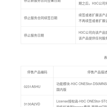
停止新服务合同签署日期
期之后，H3C公
续签或者扩展该产
停止服务合同续签日期
不再续签或者扩展
H3C公司向该产品
停止服务日期
该产品提供任何服
表
停售产品编码
停售产品描
功能模块-H3C ONEStor-DS0M
0231A5HU
国内版
License授权函-H3C ONEStor-
3130A2VD
软件标准版license费用-管理48T