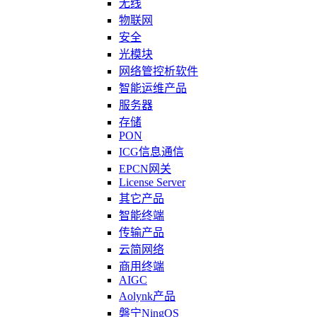
无线
物联网
安全
光模块
网络管控析软件
智能运维产品
服务器
存储
PON
ICG信息通信
EPCN网关
License Server
其它产品
智能终端
传输产品
云简网络
商用终端
AIGC
Aolynk产品
磐宁NingOS