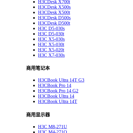
H3CDesk X700t
H3CDesk X500s
H3CDesk X500t
H3CDesk D500s
H3CDesk D500t
H3C D5-030s
H3C D5-030t
H3C X5-030s
H3C X5-030t
H3C X5-020t
H3C X7-030s
商用笔记本
H3CBook Ultra 14T G3
H3CBook Pro 14
H3CBook Pro 14 G2
H3CBook Ultra 14
H3CBook Ultra 14T
商用显示器
H3C M8-271U
H3C M4-271Q