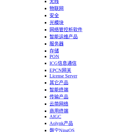
无线
物联网
安全
光模块
网络管控析软件
智能运维产品
服务器
存储
PON
ICG信息通信
EPCN网关
License Server
其它产品
智能终端
传输产品
云简网络
商用终端
AIGC
Aolynk产品
磐宁NingOS