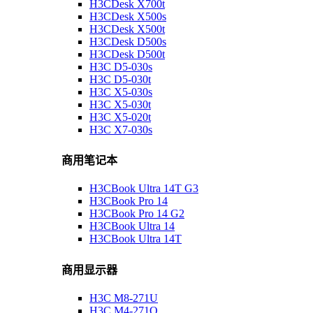
H3CDesk X700t
H3CDesk X500s
H3CDesk X500t
H3CDesk D500s
H3CDesk D500t
H3C D5-030s
H3C D5-030t
H3C X5-030s
H3C X5-030t
H3C X5-020t
H3C X7-030s
商用笔记本
H3CBook Ultra 14T G3
H3CBook Pro 14
H3CBook Pro 14 G2
H3CBook Ultra 14
H3CBook Ultra 14T
商用显示器
H3C M8-271U
H3C M4-271Q