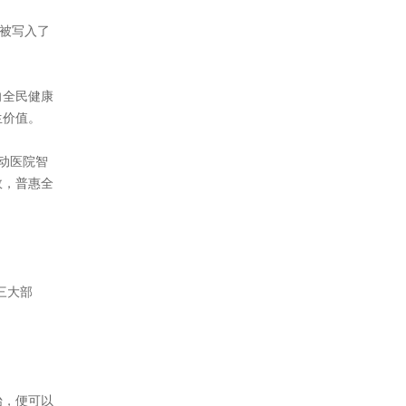
更被写入了
向全民健康
生价值。
动医院智
效，普惠全
三大部
始，便可以