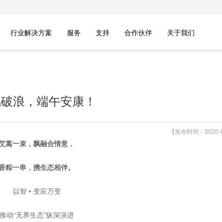
行业解决方案
服务
支持
合作伙伴
关于我们
风破浪，端午安康！
【发布时间：2020-0
艾蒿一束，飘融合情意，
香粽一串，携生态相伴。
以智 • 变应万变
推动“无界生态”纵深演进