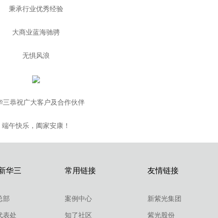
秉承行业优秀经验
大商业蓝海驰骋
无惧风浪
三恭祝广大客户及合作伙伴
端午快乐，阖家安康！
新华三
常用链接
友情链接
总部
案例中心
新紫光集团
代表处
知了社区
紫光股份