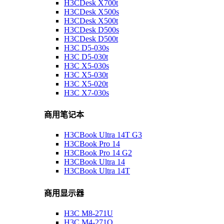
H3CDesk X700t
H3CDesk X500s
H3CDesk X500t
H3CDesk D500s
H3CDesk D500t
H3C D5-030s
H3C D5-030t
H3C X5-030s
H3C X5-030t
H3C X5-020t
H3C X7-030s
商用笔记本
H3CBook Ultra 14T G3
H3CBook Pro 14
H3CBook Pro 14 G2
H3CBook Ultra 14
H3CBook Ultra 14T
商用显示器
H3C M8-271U
H3C M4-271Q