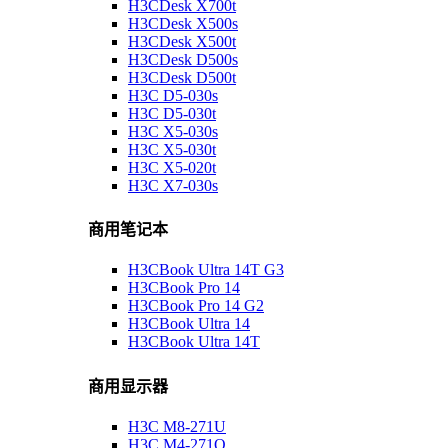
H3CDesk X700t
H3CDesk X500s
H3CDesk X500t
H3CDesk D500s
H3CDesk D500t
H3C D5-030s
H3C D5-030t
H3C X5-030s
H3C X5-030t
H3C X5-020t
H3C X7-030s
商用笔记本
H3CBook Ultra 14T G3
H3CBook Pro 14
H3CBook Pro 14 G2
H3CBook Ultra 14
H3CBook Ultra 14T
商用显示器
H3C M8-271U
H3C M4-271Q