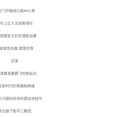
安门中轴线以南46公里
年上亿人次旅客吞吐
规模宏大的空港航站楼
如金色凤凰 熠熠生辉
这里
津冀发展腾飞的新起点
证新时代的荣耀和辉煌
大兴国际机场的建设进程中
紫光旗下新华三集团