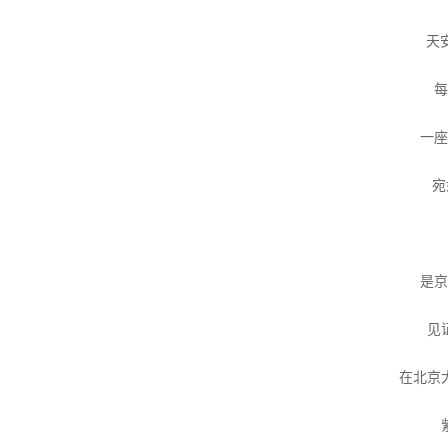
天
每
一座
宛
是京
见
在北京