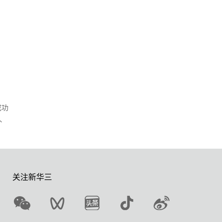
成功
、
关注新华三