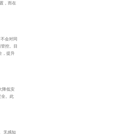
位置，而在
时不会对同
面管控。目
全，提升
大降低安
安全。此
、无感知