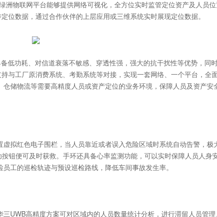
华三绿洲物联网平台能够提供网络可视化，全方位实时监管定位资产及人员
传定位数据，通过合作伙伴的上层应用或三维系统实时展现定位数据。
还具备低功耗、对信道衰落不敏感、穿透性强，强大的抗干扰性等优势，同
支持与工厂原消费系统、考勤系统等对接，实现一套网络、一个平台，全
、仓储物流等需要高精度人员或资产定位的业务环境，保障人员及资产安
置虚拟红色电子围栏，当人员靠近或者误入危险区域时系统自动告警，极
助按钮便可及时获救。手环还具备心率监测功能，可以实时保障人员人身
检员工的巡检轨迹与预设巡检路线，降低车间事故发生率。
华三UWB高精度方案可对区域内的人员数量统计分析，进行滞留人员管理