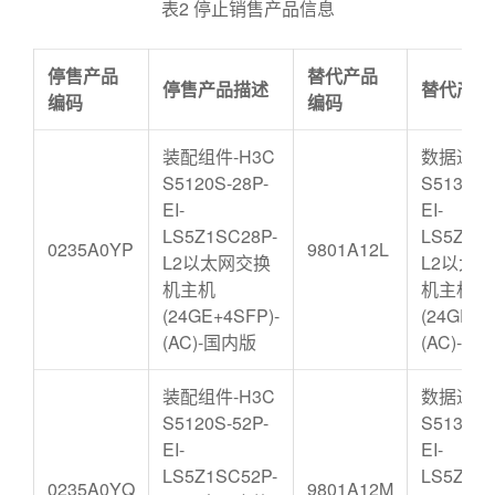
表2 停止销售产品信息
停售产品
替代产品
停售产品描述
替代产品
编码
编码
装配组件-H3C
数据通信-
S5120S-28P-
S5130S-
EI-
EI-
LS5Z1SC28P-
LS5Z1S2
0235A0YP
9801A12L
L2以太网交换
L2以太
机主机
机主机
(24GE+4SFP)-
(24GE+4
(AC)-国内版
(AC)-国
装配组件-H3C
数据通信-
S5120S-52P-
S5130S-
EI-
EI-
LS5Z1SC52P-
LS5Z1S5
0235A0YQ
9801A12M