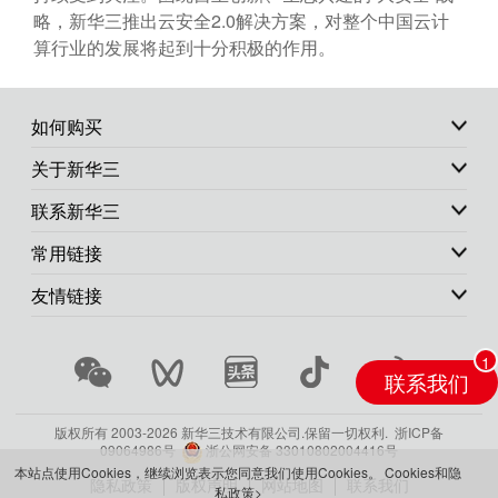
略，新华三推出云安全2.0解决方案，对整个中国云计
算行业的发展将起到十分积极的作用。
如何购买
关于新华三
联系新华三
常用链接
友情链接
联系我们
版权所有 2003-
2026 新华三技术有限公司.保留一切权利.
浙ICP备
09064986号
浙公网安备 33010802004416号
本站点使用Cookies，继续浏览表示您同意我们使用Cookies。
Cookies和隐
隐私政策
版权声明
网站地图
联系我们
私政策>