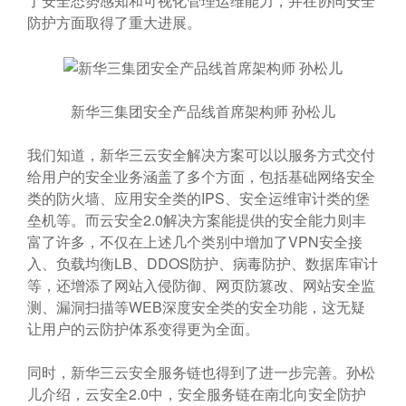
了安全态势感知和可视化管理运维能力，并在协同安全
防护方面取得了重大进展。
新华三集团安全产品线首席架构师 孙松儿
我们知道，新华三云安全解决方案可以以服务方式交付
给用户的安全业务涵盖了多个方面，包括基础网络安全
类的防火墙、应用安全类的IPS、安全运维审计类的堡
垒机等。而云安全2.0解决方案能提供的安全能力则丰
富了许多，不仅在上述几个类别中增加了VPN安全接
入、负载均衡LB、DDOS防护、病毒防护、数据库审计
等，还增添了网站入侵防御、网页防篡改、网站安全监
测、漏洞扫描等WEB深度安全类的安全功能，这无疑
让用户的云防护体系变得更为全面。
同时，新华三云安全服务链也得到了进一步完善。孙松
儿介绍，云安全2.0中，安全服务链在南北向安全防护