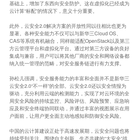
基础上，增加了东西向安全防护。这在虚拟化已经成为
云计算“标配”的情况下，意义十分重要。
此外，云安全2.0解决方案的开放性同以往相比也更为
显著。各种安全能力不仅可以与新华三Cloud OS、
CAS等系统有机融合，同样能适配OpenStack以及第三
方云管理平台和虚拟化平台。通过对第三方设备的良好
集成与兼容，用户可以将其他厂商的安全和网络设备都
纳入统一管理的范畴，对安全服务链进行有力支撑。
孙松儿强调，安全服务能力的丰富和全面并不是新华三
云安全2.0“不一样”的全部。云安全2.0还以安全情报为
驱动，充分利用云端的检测能力，实现了对云环境的全
局安全风险的持续监控、风险评估、风险预警、应急响
应及和安全终端协同联动，并通过丰富的视图展示在用
户面前，让用户更全面主动地感知和防御安全风险。
中国的云计算建设正处于高速发展期，云安全问题也将
持续受到关注。围绕自主创新、生态共建的“大安全”战