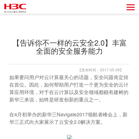
【告诉你不一样的云安全2.0】丰富
全面的安全服务能力
【发布时间：2017-05-09】
如果要问用户对云计算最关心的话题，安全问题肯定排
在首位。因此，如何帮助用户打造一个更为安全的云计
算应用环境，对于在云计算以及安全领域都颇有建树的
新华三来说，始终是研发创新的重点之一。
在4月初举办的新华三Navigate2017领航者峰会上，新
华三正式向大家展示了云安全2.0解决方案。