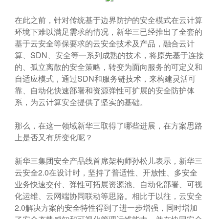
在此之前，针对传统基于边界防护的安全模式在云计算
环境下难以满足需求的情况，新华三已经推出了全套的
基于云安全等保要求的云安全技术及产品，融合云计
算、SDN、安全等一系列成熟的技术，将原先基于连接
的、孤立离散的安全策略，转变为面向服务的可定义和
自适应模式，通过SDN和服务链技术，来构建灵活可
靠、自动化快速部署和资源弹性可扩展的安全防护体
系，为云计算安全提供了坚实的基础。
那么，在这一领域新华三取得了哪些进展，在方案思路
上是否又有所变化呢？
新华三集团安全产品线首席架构师孙松儿表示，新华三
云安全2.0在设计时，坚持了普适性、开放性、多安全
业务快速交付、弹性可拓展资源池、自动化部署、可视
化运维、云网端协同联动等思路。相比于以往，云安全
2.0解决方案的安全特性得到了进一步增强，同时增加