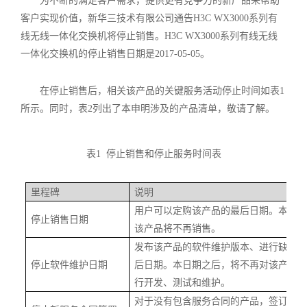
为不断的满足客户需求，提供更有竞争力的新产品来帮助
客户实现价值，新华三技术有限公司通告
H3C WX3000
系列有
线无线一体化交换机将停止销售。
H3C WX3000
系列有线无线
一体化交换机的停止销售日期是
2017-05-05
。
在停止销售后，相关该产品的关键服务活动停止时间如表
1
所示。同时，表
2
列出了本申明涉及的产品清单，敬请了解。
表
1
停止销售和停止服务时间表
里程碑
说明
用户可以定购该产品的最后日期。本日
停止销售日期
该产品将不再销售。
发布该产品的软件维护版本、进行缺陷
停止软件维护日期
后日期。本日期之后，将不再对该产品
行开发、测试和维护。
对于没有包含服务合同的产品，签订该