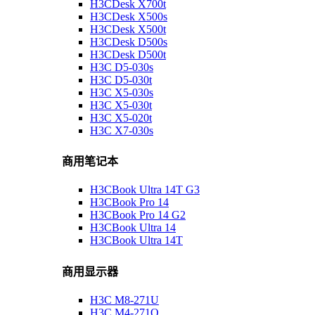
H3CDesk X700t
H3CDesk X500s
H3CDesk X500t
H3CDesk D500s
H3CDesk D500t
H3C D5-030s
H3C D5-030t
H3C X5-030s
H3C X5-030t
H3C X5-020t
H3C X7-030s
商用笔记本
H3CBook Ultra 14T G3
H3CBook Pro 14
H3CBook Pro 14 G2
H3CBook Ultra 14
H3CBook Ultra 14T
商用显示器
H3C M8-271U
H3C M4-271Q