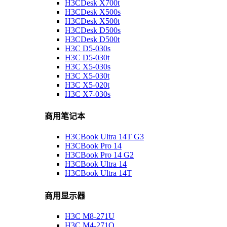
H3CDesk X700t
H3CDesk X500s
H3CDesk X500t
H3CDesk D500s
H3CDesk D500t
H3C D5-030s
H3C D5-030t
H3C X5-030s
H3C X5-030t
H3C X5-020t
H3C X7-030s
商用笔记本
H3CBook Ultra 14T G3
H3CBook Pro 14
H3CBook Pro 14 G2
H3CBook Ultra 14
H3CBook Ultra 14T
商用显示器
H3C M8-271U
H3C M4-271Q