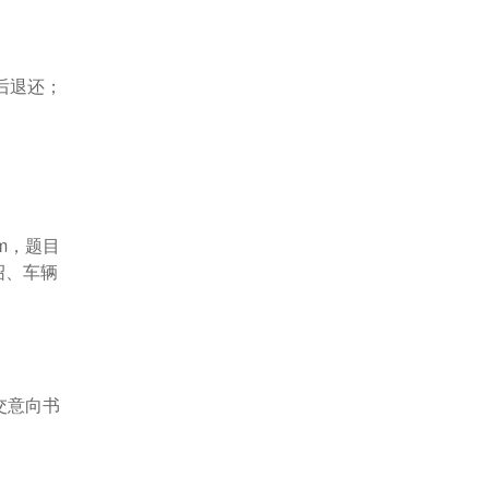
后退还；
m
，题目
绍、车辆
交意向书