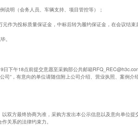
案例说明（会务人员、车辆支持、项目管控等）；
5万元作为投标质量保证金，中标后转为履约保证金，在会议结束
完毕。
19日下午18点前提交意愿至采购部公共邮箱
RFQ_REC@h3c.co
—XX公司”，有意向的单位请随信附上公司介绍、营业执照、案例介
，以双方最终协商为准，采购方发出本公示信息以及意向单位提
合作关系的法律约束力。