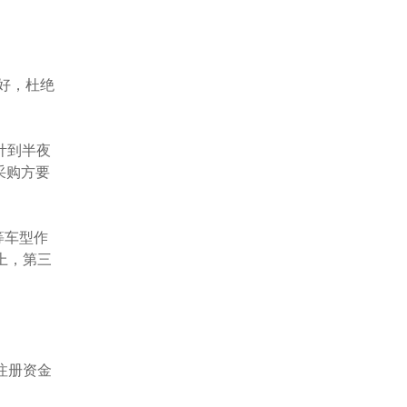
好，杜绝
计到半夜
采购方要
等车型作
上，第三
注册资金