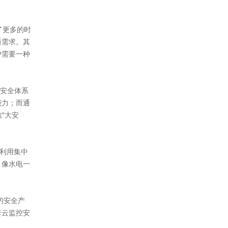
了更多的时
新需求。其
户需要一种
义安全体系
能力；而通
"大安
户利用集中
，像水电一
的安全产
套云监控安