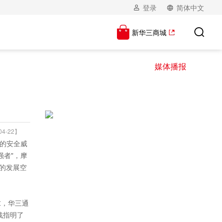
登录
简体中文
新华三商城
媒体播报
4-22】
网的安全威
强者"，摩
全的发展空
求，华三通
战指明了