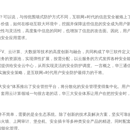
？可以说，与传统围墙式防护方式不同，互联网+时代的信息安全被烙上
多价值，如何在移动互联大环境中，挖掘并保障这些信息的安全成为用户
放性与灵活性，高度集中信息的同时，也增加了信息的攻击面。因此，用
的安全应用需求。
NFV、云计算、大数据等技术的高度创新与融合，共同构成了华三软件定
服务的资源池，实现弹性扩展，按需分配，以云服务的方式发挥各种安全
需提供给安全云中心，从而实现灵活的安全防护调度。一言概之，华三通信
实施安全策略，是互联网+时代用户安全防护最得力的干将。
大安全"体系推出了安全管控平台，将分散化的安全管理变得集中化。用
。套用云计算领域一句很古老的话，华三大安全体系让用户在把控安全时
实并不简单，需要的是全生态系统。除了创新的技术及解决方案，坚实可靠
防火墙、上网审计、堡垒机、安全插卡等多种类安全产品的精进。同时配
智能化管理。