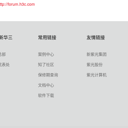
ttp://forum.h3c.com
新华三
常用链接
友情链接
总部
案例中心
新紫光集团
代表处
知了社区
紫光股份
保修期查询
紫光计算机
文档中心
软件下载