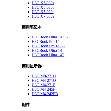
H3C X5-030s
H3C X5-030t
H3C X5-020t
H3C X7-030s
商用笔记本
H3CBook Ultra 14T G3
H3CBook Pro 14
H3CBook Pro 14 G2
H3CBook Ultra 14
H3CBook Ultra 14T
商用显示器
H3C M8-271U
H3C M4-271Q
H3C M4-271F
H3C M4-245F
H3C M4-242FD
配件