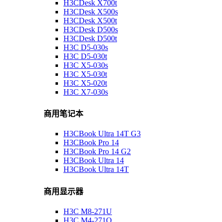
H3CDesk X700t
H3CDesk X500s
H3CDesk X500t
H3CDesk D500s
H3CDesk D500t
H3C D5-030s
H3C D5-030t
H3C X5-030s
H3C X5-030t
H3C X5-020t
H3C X7-030s
商用笔记本
H3CBook Ultra 14T G3
H3CBook Pro 14
H3CBook Pro 14 G2
H3CBook Ultra 14
H3CBook Ultra 14T
商用显示器
H3C M8-271U
H3C M4-271Q