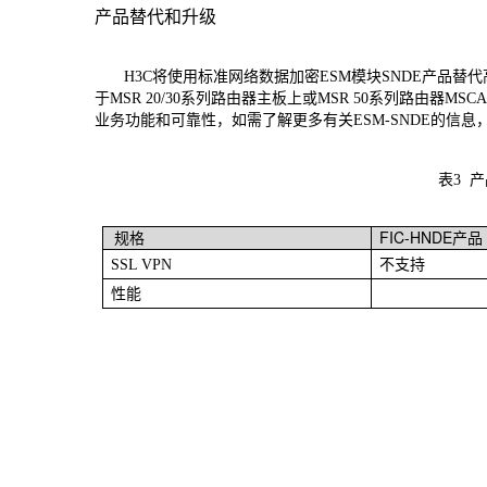
产品替代和升级
H3C
将使用标准网络数据加密
ESM
模块
SNDE
产品替代
于
MSR 20/30
系列路由器主板上或
MSR 50
系列路由器
MSCA
业务功能和可靠性，如需了解更多有关
ESM-SNDE
的信息
表
3
FIC-HNDE
产品
规格
SSL VPN
不支持
性能