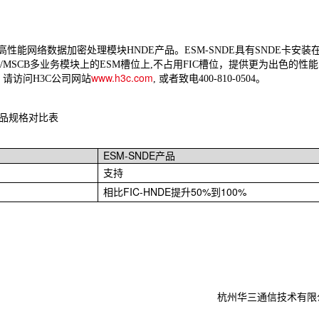
高性能网络数据加密处理模块
HNDE
产品。
ESM-SNDE
具有
SNDE
卡安装
/MSCB
多业务模块上的
ESM
槽位上
,
不占用
FIC
槽位，提供更为出色的性能
www.h3c.com
，请访问
H3C
公司网站
,
或者致电
400-810-0504
。
产品规格对比表
ESM-SNDE
产品
支持
相比
FIC-HNDE
提升
50%
到
100%
杭州华三通信技术有限