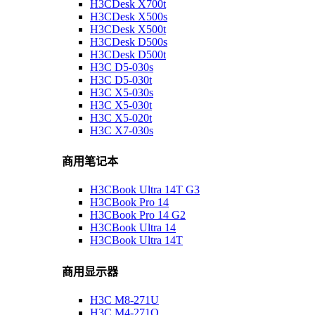
H3CDesk X700t
H3CDesk X500s
H3CDesk X500t
H3CDesk D500s
H3CDesk D500t
H3C D5-030s
H3C D5-030t
H3C X5-030s
H3C X5-030t
H3C X5-020t
H3C X7-030s
商用笔记本
H3CBook Ultra 14T G3
H3CBook Pro 14
H3CBook Pro 14 G2
H3CBook Ultra 14
H3CBook Ultra 14T
商用显示器
H3C M8-271U
H3C M4-271Q