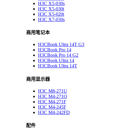
H3C X5-030s
H3C X5-030t
H3C X5-020t
H3C X7-030s
商用笔记本
H3CBook Ultra 14T G3
H3CBook Pro 14
H3CBook Pro 14 G2
H3CBook Ultra 14
H3CBook Ultra 14T
商用显示器
H3C M8-271U
H3C M4-271Q
H3C M4-271F
H3C M4-245F
H3C M4-242FD
配件