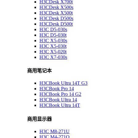
H3CDesk X700t
H3CDesk X500s
H3CDesk X500t
H3CDesk D500s
H3CDesk D500t
H3C D5-030s
H3C D5-030t
H3C X5-030s
H3C X5-030t
H3C X5-020t
H3C X7-030s
商用笔记本
H3CBook Ultra 14T G3
H3CBook Pro 14
H3CBook Pro 14 G2
H3CBook Ultra 14
H3CBook Ultra 14T
商用显示器
H3C M8-271U
H3C M4-271Q