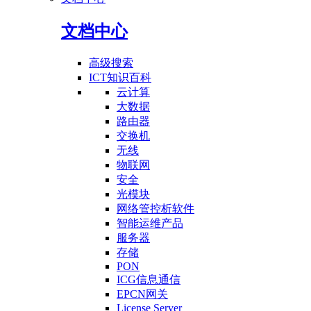
文档中心
高级搜索
ICT知识百科
云计算
大数据
路由器
交换机
无线
物联网
安全
光模块
网络管控析软件
智能运维产品
服务器
存储
PON
ICG信息通信
EPCN网关
License Server