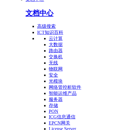
文档中心
高级搜索
ICT知识百科
云计算
大数据
路由器
交换机
无线
物联网
安全
光模块
网络管控析软件
智能运维产品
服务器
存储
PON
ICG信息通信
EPCN网关
License Server