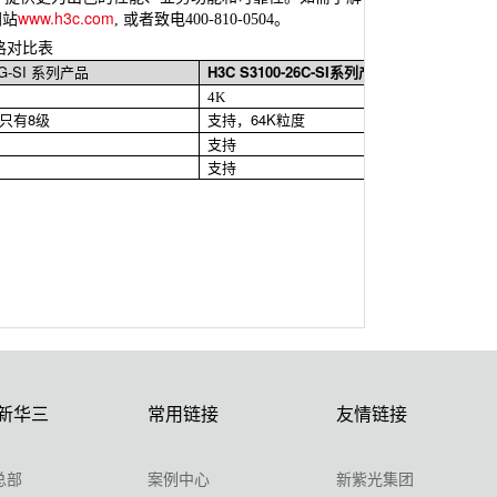
www.h3c.com
。
网站
,
或者致电
400-810-0504
格对比表
G-SI
系列产品
H3C S3100-26C-SI系列产品
4K
只有
8
级
支持，
64K
粒度
支持
支持
新华三
常用链接
友情链接
总部
案例中心
新紫光集团