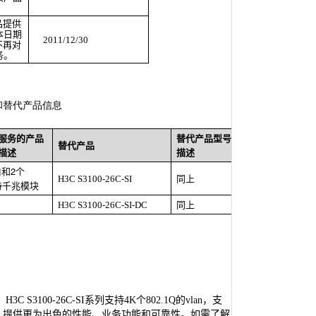
品提供
本日期
2011/12/30
不再对
务。
和替代产品信息
服务的产品
替代产品型号或产品系列
替代产品
描述
描述
口和
2
个
H3C S3100-26C-SI
同上
持千兆模块
H3C S3100-26C-SI-DC
同上
。
H3C S3100-26C-SI
系列支持
4K
个
802.1Q
的
vlan
，支
，提供更为出色的性能、业务功能和可靠性。如需了解