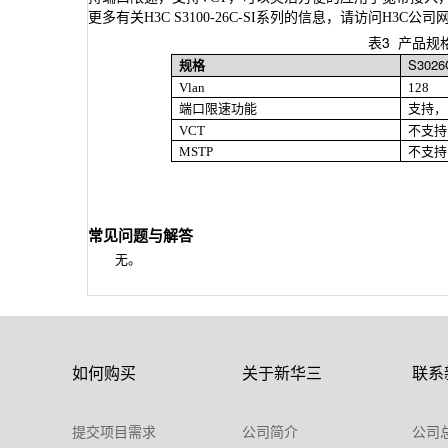
更多有关
H3C S3100-26C-SI
系列的信息，请访问
H3C
公司
表
3
产品规
规格
S3026
Vlan
128
支持，
端口限速功能
VCT
不支持
MSTP
不支持
常见问题与解答
无。
如何购买
关于新华三
联系
提交项目需求
公司简介
公司