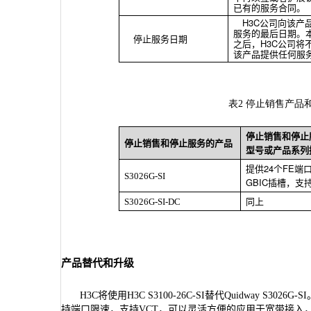
已有的服务合同。
H3C
公司向该产
服务的最后日期。
停止服务日期
之后，
H3C
公司将
该产品提供任何服
停止销售产品
表
2
停止销售和停止
停止销售和停止服务的产品
型号或产品系列
提供
24
个
FE
端
S3026G-SI
GBIC
插槽，支
S3026G-SI-DC
同上
产品替代和升级
H3C
将使用
H3C S3100-26C-SI
替代
Quidway S3026G-SI
持端口限速，支持
VCT
，可以灵活方便的应用于宽带接入