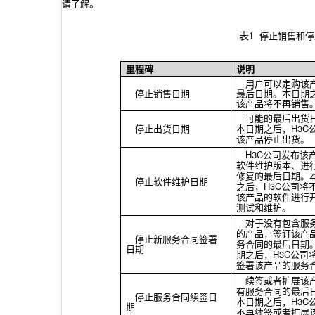
请了解
。
停止销售和停
表
1
里程碑
说明
用户可以定购该
停止销售日期
最后日期。本日期
该产品将不再销售
可能的最后出货
本日期之后，
H3C
停止出货日期
该产品停止出货。
H3C
公司发布该
软件维护版本、进
修复的最后日期。
停止软件维护日期
之后，
H3C
公司将
该产品的软件进行
测试和维护。
对于没有包含服
的产品，签订该产
停止新服务合同签署
务合同的最后日期
日期
期之后，
H3C
公司
签署该产品的服务
续签或者扩展该
有服务合同的最后
停止服务合同续签日
本日期之后，
H3C
期
不再续签或者扩展