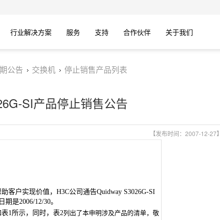
行业解决方案
服务
支持
合作伙伴
关于我们
期公告
交换机
停止销售产品列表
3026G-SI产品停止销售公告
【发布时间：2007-12-27
帮助客户实现价值，
H3C
公司通告
Quidway S3026G-SI
日期是
2006/12/30
。
列出了本申明涉及产品的清单，敬
如表
1
所示，同时，表
2