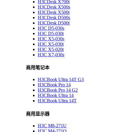
H3CDesk X700t
H3CDesk X500s
H3CDesk X500t
H3CDesk D500s
H3CDesk D500t
H3C D5-030s
H3C D5-030t
H3C X5-030s
H3C X5-030t
H3C X5-020t
H3C X7-030s
商用笔记本
H3CBook Ultra 14T G3
H3CBook Pro 14
H3CBook Pro 14 G2
H3CBook Ultra 14
H3CBook Ultra 14T
商用显示器
H3C M8-271U
H3C M4-271Q