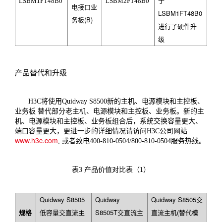
于
LSBM1FT48B0
LSBM2FT48B0
电接口业
LSBM1FT48B0
务板(B)
进行了硬件升
级
产品替代和升级
H3C
将使用
Quidway S8500
新的主机、电源模块和主控板、
业务板
替代部分老主机、电源模块和主控板、业务板。新的主
机、电源模块和主控板、业务板组合后，系统交换容量更大、
端口容量更大，更进一步的详细情况请访问
H3C
公司网站
www.h3c.com
,
或者致电
400-810-0504/800-810-0504
服务热线。
表
3
产品价值对比表（1）
Quidway S8505
Quidway
Quidway S8505
交
规格
低容量交直流主
S8505T
交直流主
直流主机(替代模