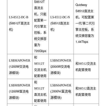
S8512T
Quidway
直流主
S8512
直流主
机，只能
机，可配置第
LS-8512-DC-B
LS-8512-DC-N
配置第一
(S8512T
直流主
(S8512
直流主
一代/第二代引
代引擎主
机)
机)
擎主控板，系
控板，系
统交换容量为
统交换容
1.44Tbps
量为
720Gbps
和
LSBMAPOWER
LSBM3POWER
S8512T
和S8512交流主
(1200W
交流电
(2000W
交流电
交流主机
机配套使用
源模块)
源模块)
配套使用
和
LSBMBPOWER
LSBM4POWER
S8512T
和S8512直流主
(1200W
直流电
(2000W
直流电
直流主机
机配套使用
源模块)
源模块
)
配套使用