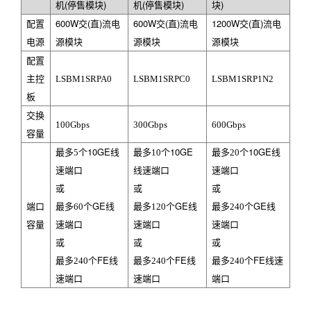
机(停售模块
)
机(停售模块
)
块
)
600W
交(直
)
流电
600W
交(直
)
流电
1200W
交(直
)
流电
配置
源模块
源模块
源模块
电源
配置
主控
LSBM1SRPA0
LSBM1SRPC0
LSBM1SRP1N2
板
交换
100Gbps
300Gbps
600Gbps
容量
10GE
10GE
10GE
最多5个
线
最多10个
最多20个
线
速端口
线速端口
速端口
或
或
或
GE
GE
GE
端口
最多60个
线
最多120个
线
最多240个
线
容量
速端口
速端口
速端口
或
或
或
FE
FE
FE
最多240个
线
最多240个
线
最多240个
线速
速端口
速端口
端口