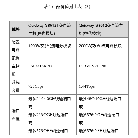
表
4
产品价值对比表（
2）
Quidway S8512T
交直流
Quidway S8512
交直流主
规格
主机(停售模块
)
机(替代模块
)
配置
1200W
交(直
)
流电源模块
2000W
交(直
)
流电源模块
电源
配置
主控
LSBM1SRPB0
LSBM1SRP1N0
板
系统
720Gbps
1.44Tbps
容量
10GE
10GE
最多24个
线速端口
最多48个
线速端口
或
或
端口
GE
GE
最多288个
线速端口
最多576个
线速端口
密度
或
或
FE
FE
最多576个
线速端口
最多576个
线速端口