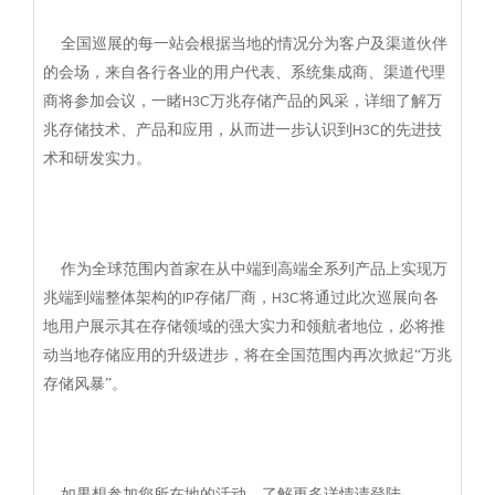
全国巡展的每一站会根据当地的情况分为客户及渠道伙伴
的会场，来自各行各业的用户代表、系统集成商、渠道代理
商将参加会议，一睹
万兆存储产品的风采，详细了解万
H3C
兆存储技术、产品和应用，从而进一步认识到
的先进技
H3C
术和研发实力。
作为全球范围内首家在从中端到高端全系列产品上实现万
兆端到端整体架构的
存储厂商，
将通过此次巡展向各
IP
H3C
地用户展示其在存储领域的强大实力和领航者地位，必将推
动当地存储应用的升级进步，将在全国范围内再次掀起“万兆
存储风暴”。
如果想参加您所在地的活动，了解更多详情请登陆