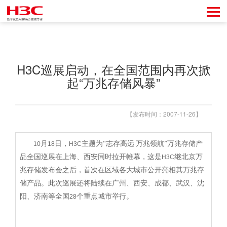
H3C巡展启动，在全国范围内再次掀
起“万兆存储风暴”
【发布时间：2007-11-26】
月
日，
主题为“志存高远
万兆领航”万兆存储产
10
18
H3C
品全国巡展在上海、西安同时拉开帷幕，这是
继北京万
H3C
兆存储发布会之后，首次在区域各大城市公开亮相其万兆存
储产品。此次巡展还将陆续在广州、西安、成都、
武汉
、沈
阳、济南等全国
个重点城市举行。
28