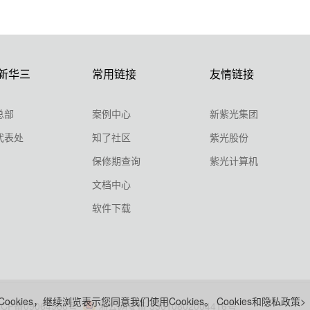
新华三
常用链接
友情链接
总部
案例中心
新紫光集团
代表处
知了社区
紫光股份
保修期查询
紫光计算机
文档中心
软件下载
ookies，继续浏览表示您同意我们使用Cookies。
Cookies和隐私政策>
ICP备09064986号
浙公网安备 33010802004416号