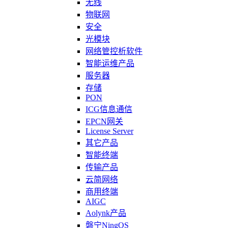
无线
物联网
安全
光模块
网络管控析软件
智能运维产品
服务器
存储
PON
ICG信息通信
EPCN网关
License Server
其它产品
智能终端
传输产品
云简网络
商用终端
AIGC
Aolynk产品
磐宁NingOS