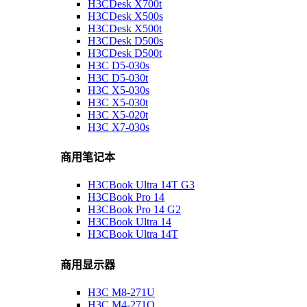
H3CDesk X700t
H3CDesk X500s
H3CDesk X500t
H3CDesk D500s
H3CDesk D500t
H3C D5-030s
H3C D5-030t
H3C X5-030s
H3C X5-030t
H3C X5-020t
H3C X7-030s
商用笔记本
H3CBook Ultra 14T G3
H3CBook Pro 14
H3CBook Pro 14 G2
H3CBook Ultra 14
H3CBook Ultra 14T
商用显示器
H3C M8-271U
H3C M4-271Q