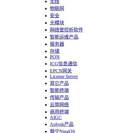
无线
物联网
安全
光模块
网络管控析软件
智能运维产品
服务器
存储
PON
ICG信息通信
EPCN网关
License Server
其它产品
智能终端
传输产品
云简网络
商用终端
AIGC
Aolynk产品
磐宁NingOS