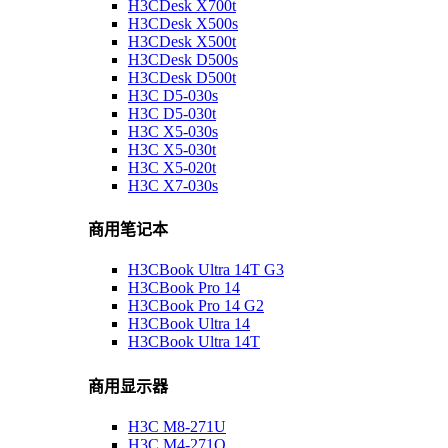
H3CDesk X700t
H3CDesk X500s
H3CDesk X500t
H3CDesk D500s
H3CDesk D500t
H3C D5-030s
H3C D5-030t
H3C X5-030s
H3C X5-030t
H3C X5-020t
H3C X7-030s
商用笔记本
H3CBook Ultra 14T G3
H3CBook Pro 14
H3CBook Pro 14 G2
H3CBook Ultra 14
H3CBook Ultra 14T
商用显示器
H3C M8-271U
H3C M4-271Q