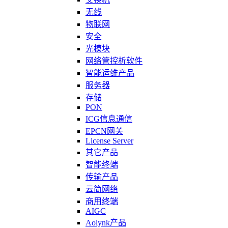
无线
物联网
安全
光模块
网络管控析软件
智能运维产品
服务器
存储
PON
ICG信息通信
EPCN网关
License Server
其它产品
智能终端
传输产品
云简网络
商用终端
AIGC
Aolynk产品