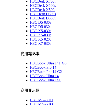
H3CDesk X700t
H3CDesk X500s
H3CDesk X500t
H3CDesk D500s
H3CDesk D500t
H3C D5-030s
H3C D5-030t
H3C X5-030s
H3C X5-030t
H3C X5-020t
H3C X7-030s
商用笔记本
H3CBook Ultra 14T G3
H3CBook Pro 14
H3CBook Pro 14 G2
H3CBook Ultra 14
H3CBook Ultra 14T
商用显示器
H3C M8-271U
H3C M4-271Q