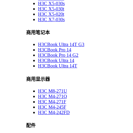
H3C X5-030s
H3C X5-030t
H3C X5-020t
H3C X7-030s
商用笔记本
H3CBook Ultra 14T G3
H3CBook Pro 14
H3CBook Pro 14 G2
H3CBook Ultra 14
H3CBook Ultra 14T
商用显示器
H3C M8-271U
H3C M4-271Q
H3C M4-271F
H3C M4-245F
H3C M4-242FD
配件