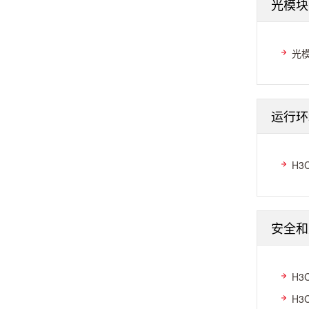
光模块
光
运行环
H3
安全和
H3C
H3C