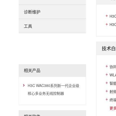
诊断维护
H3
H3
工具
技术白
协同
相关产品
WL
智能
H3C WAC380系列新一代企业级
射频
核心多业务无线控制器
终端
更