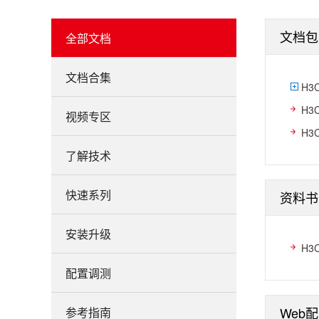
文档包
全部文档
文档合集
H3
H3
视频专区
H3
了解技术
快速系列
资料书
安装升级
H3
配置调测
Web
参考指南