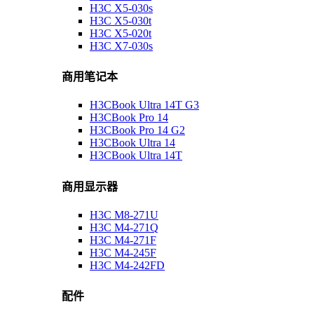
H3C X5-030s
H3C X5-030t
H3C X5-020t
H3C X7-030s
商用笔记本
H3CBook Ultra 14T G3
H3CBook Pro 14
H3CBook Pro 14 G2
H3CBook Ultra 14
H3CBook Ultra 14T
商用显示器
H3C M8-271U
H3C M4-271Q
H3C M4-271F
H3C M4-245F
H3C M4-242FD
配件