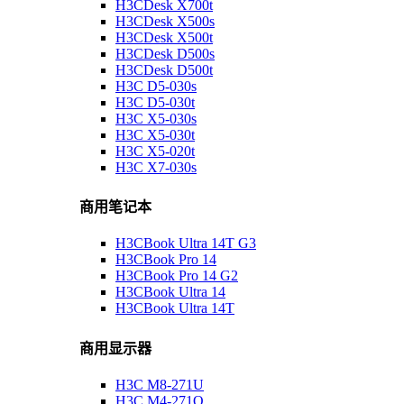
H3CDesk X700t
H3CDesk X500s
H3CDesk X500t
H3CDesk D500s
H3CDesk D500t
H3C D5-030s
H3C D5-030t
H3C X5-030s
H3C X5-030t
H3C X5-020t
H3C X7-030s
商用笔记本
H3CBook Ultra 14T G3
H3CBook Pro 14
H3CBook Pro 14 G2
H3CBook Ultra 14
H3CBook Ultra 14T
商用显示器
H3C M8-271U
H3C M4-271Q