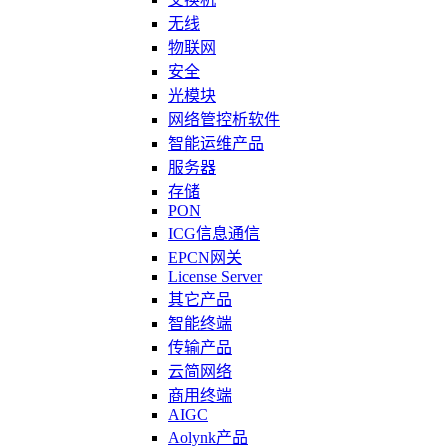
无线
物联网
安全
光模块
网络管控析软件
智能运维产品
服务器
存储
PON
ICG信息通信
EPCN网关
License Server
其它产品
智能终端
传输产品
云简网络
商用终端
AIGC
Aolynk产品